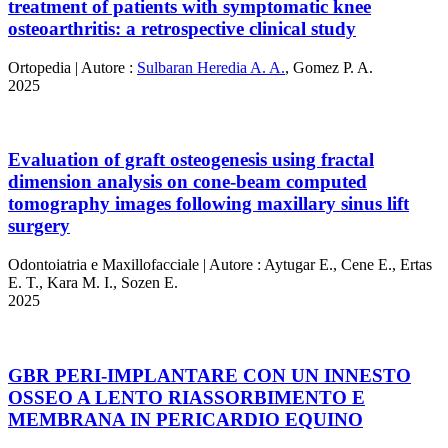
treatment of patients with symptomatic knee
osteoarthritis: a retrospective clinical study
Ortopedia
|
Autore :
Sulbaran Heredia A. A.
,
Gomez P. A.
2025
Evaluation of graft osteogenesis using fractal
dimension analysis on cone-beam computed
tomography images following maxillary sinus lift
surgery
Odontoiatria e Maxillofacciale
|
Autore :
Aytugar E.
,
Cene E.
,
Ertas
E. T.
,
Kara M. I.
,
Sozen E.
2025
GBR PERI-IMPLANTARE CON UN INNESTO
OSSEO A LENTO RIASSORBIMENTO E
MEMBRANA IN PERICARDIO EQUINO