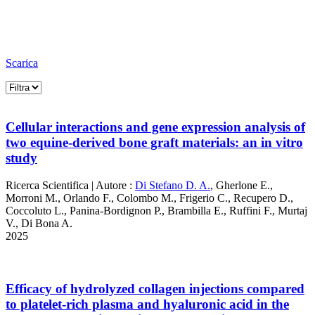
Scarica
Cellular interactions and gene expression analysis of
two equine-derived bone graft materials: an in vitro
study
Ricerca Scientifica
|
Autore :
Di Stefano D. A.
,
Gherlone E.
,
Morroni M.
,
Orlando F.
,
Colombo M.
,
Frigerio C.
,
Recupero D.
,
Coccoluto L.
,
Panina-Bordignon P.
,
Brambilla E.
,
Ruffini F.
,
Murtaj
V.
,
Di Bona A.
2025
Efficacy of hydrolyzed collagen injections compared
to platelet-rich plasma and hyaluronic acid in the