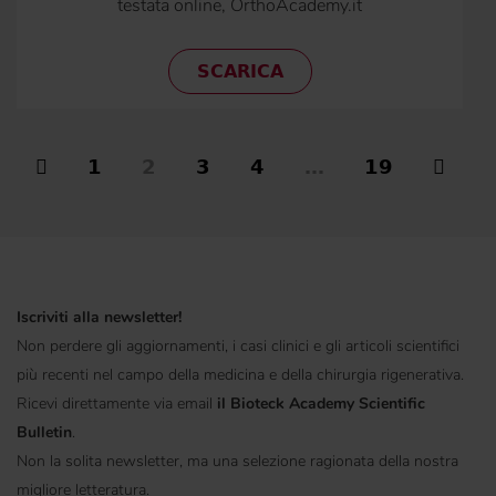
testata online, OrthoAcademy.it
SCARICA
1
2
3
4
…
19
Iscriviti alla newsletter!
Non perdere gli aggiornamenti, i casi clinici e gli articoli scientifici
più recenti nel campo della medicina e della chirurgia rigenerativa.
Ricevi direttamente via email
il Bioteck Academy Scientific
Bulletin
.
Non la solita newsletter, ma una selezione ragionata della nostra
migliore letteratura.