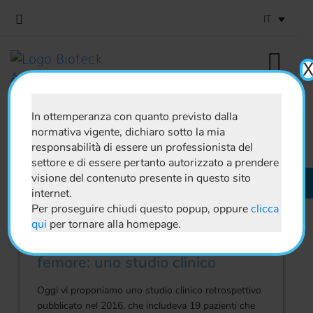
IT
In ottemperanza con quanto previsto dalla
News & Blog
normativa vigente, dichiaro sotto la mia
responsabilità di essere un professionista del
settore e di essere pertanto autorizzato a prendere
visione del contenuto presente in questo sito
Iscriviti alla
Newsletter
internet.
Per proseguire chiudi questo popup, oppure
clicca
ORTOPEDIA
qui
per tornare alla homepage.
Osteonecrosi della testa del
femore: uno studio clinico
Oggi vi proponiamo uno studio clinico retrospettivo
pubblicato nel 2016, che includeva 19 pazienti che