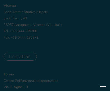
Vicenza
Sede Amministrativa e legale
via E. Fermi, 49
36057 Arcugnano, Vicenza (VI) - Italia
Tel. +39 0444 289366
Fax: +39 0444 285272
Contattaci
Torino
Centro Polifunzionale di produzione
Via G. Agnelli, 3
10020 Riva presso Chieri, Torino (TO) - Italia
Copyright © 2026 Bioteck S.p.A. -
Privacy Policy
-
Cookie Policy